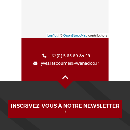
Leaflet
| ©
OpenStreetMap
contributors
+33(0) 5 65 69 84 49
yves.lascoumes@wanadoo.fr
Haut de page
INSCRIVEZ-VOUS À NOTRE NEWSLETTER
!