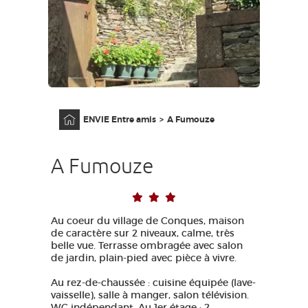
GRANDS SITES OCCITANIE
MA SÉLECTION
ACCÈS MALVOYANT
FR
Accueil
ENVIE Entre amis
A Fumouze
AVEYRON VIVRE VRAI
A Fumouze
Au coeur du village de Conques, maison
de caractère sur 2 niveaux, calme, très
belle vue. Terrasse ombragée avec salon
de jardin, plain-pied avec pièce à vivre.
Au rez-de-chaussée : cuisine équipée (lave-
vaisselle), salle à manger, salon télévision.
WC indépendant. Au 1er étage : 2