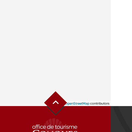
Haut de page
Leaflet
| ©
OpenStreetMap
contributors