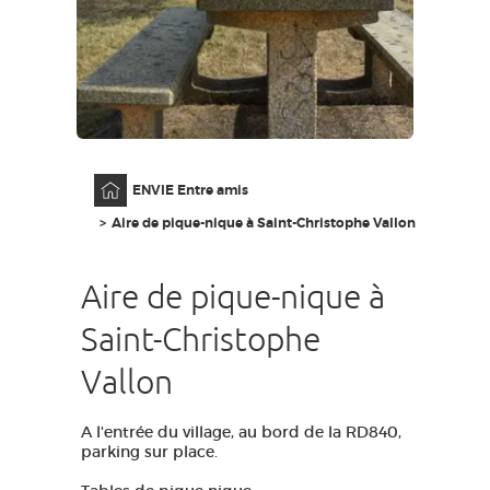
GRANDS SITES OCCITANIE
MA SÉLECTION
ACCÈS MALVOYANT
FR
Accueil
ENVIE Entre amis
AVEYRON VIVRE VRAI
Aire de pique-nique à Saint-Christophe Vallon
Aire de pique-nique à
Saint-Christophe
Vallon
A l'entrée du village, au bord de la RD840,
parking sur place.