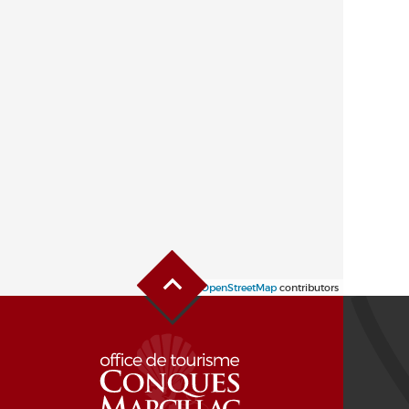
Haut de page
Leaflet
| ©
OpenStreetMap
contributors