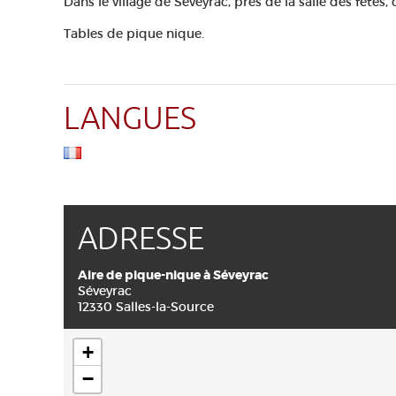
Dans le village de Séveyrac, près de la salle des fête
Tables de pique nique.
LANGUES
ADRESSE
Aire de pique-nique à Séveyrac
Séveyrac
12330 Salles-la-Source
+
−