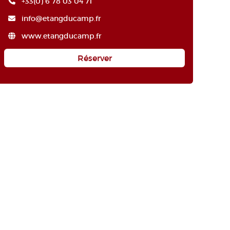
+33(0) 6 78 03 04 71
info@etangducamp.fr
www.etangducamp.fr
Réserver