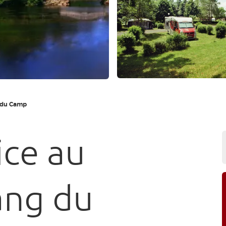
g du Camp
ice au
ang du