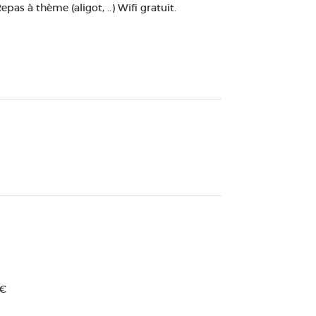
s à thème (aligot, ..) Wifi gratuit.
7€