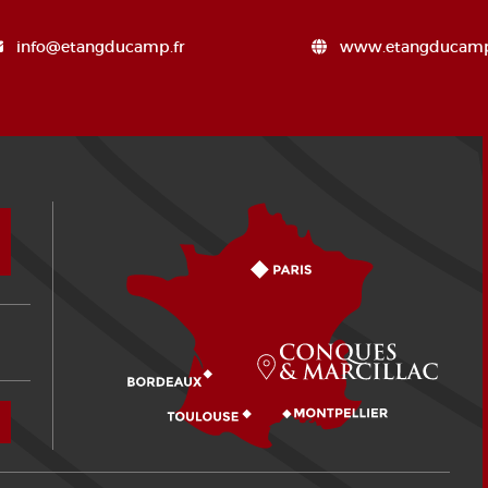
info@etangducamp.fr
www.etangducamp
Comment venir ?