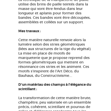
utilise des brins de paille teintés dans la
GRANDS SITES OCCITANIE
masse qui vont être fendus dans leur
MA SÉLECTION
longueur et aplanis pour former des
bandes. Ces bandes vont être découpées,
assemblées et collées sur un support.
Mes travaux :
ACCÈS MALVOYANT
FR
Cette matière naturelle renvoie alors la
lumière selon des stries géométriques
AVEYRON VIVRE VRAI
(liées aux structures de la tige du végétal).
La mise en place de motifs de
marqueterie que je propose reprend des
formes géométriques qui mettent en
résonnance ces stries et les animent. Ces
motifs s'inspirent de l'Art Déco, du
Bauhaus, du Constructivisme….
D'un matériau des champs à l'élégance du
scintillant :
La transformation de cette matière brute,
champêtre, peu valorisée en un ensemble
précis, cohérent, scintillant et pourvus de