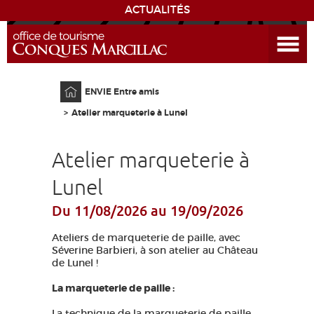
ACTUALITÉS
Ouvrir le menu
ENVIE
DE...
Accueil
ENVIE Entre amis
DÉCOUVRIR LA DESTINATION
Atelier marqueterie à Lunel
CONQUES
Atelier marqueterie à
EXPÉRIENCES
Lunel
Du 11/08/2026
au 19/09/2026
SÉJOURNER
Ateliers de marqueterie de paille, avec
AGENDA
Séverine Barbieri, à son atelier au Château
de Lunel !
VENIR
La marqueterie de paille :
La technique de la marqueterie de paille
EDUCATIF
GR 65
GROUPES
PRESSE