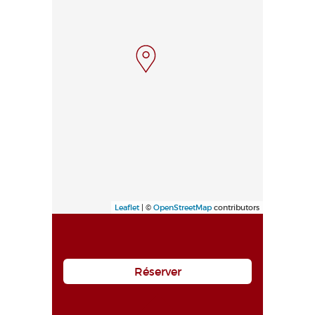
Leaflet
| ©
OpenStreetMap
contributors
Réserver
Haut de page