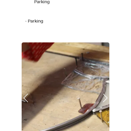
Parking
- Parking
Photo Précédente
Photo Suivante