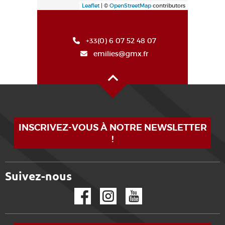
Leaflet
| ©
OpenStreetMap
contributors
+33(0) 6 07 52 48 07
emilies@gmx.fr
Haut de page
INSCRIVEZ-VOUS À NOTRE NEWSLETTER
!
Suivez-nous
Facebook
Instagram
YouTube