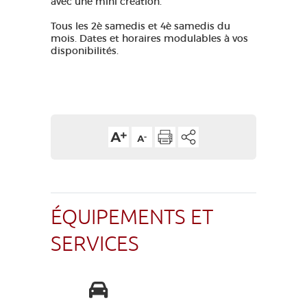
avec une mini création.
GRANDS SITES OCCITANIE
Tous les 2è samedis et 4è samedis du
MA SÉLECTION
mois. Dates et horaires modulables à vos
disponibilités.
ACCÈS MALVOYANT
FR
AVEYRON VIVRE VRAI
ÉQUIPEMENTS ET
SERVICES