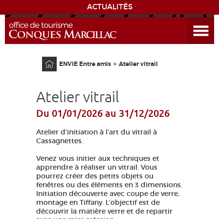
ACTUALITÉS
Ouvrir le menu
ENVIE
DE...
Accueil
ENVIE Entre amis
Atelier vitrail
DÉCOUVRIR LA DESTINATION
Atelier vitrail
CONQUES
Du 01/01/2026
au 31/12/2026
EXPÉRIENCES
Atelier d'initiation à l'art du vitrail à
Cassagnettes.
SÉJOURNER
Venez vous initier aux techniques et
apprendre à réaliser un vitrail. Vous
AGENDA
pourrez créer des petits objets ou
fenêtres ou des éléments en 3 dimensions.
Initiation découverte avec coupe de verre,
VENIR
montage en Tiffany. L'objectif est de
découvrir la matière verre et de repartir
EDUCATIF
GR 65
GROUPES
PRESSE