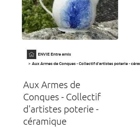
GRANDS SITES OCCITANIE
MA SÉLECTION
ACCÈS MALVOYANT
FR
Accueil
ENVIE Entre amis
AVEYRON VIVRE VRAI
Aux Armes de Conques - Collectif d'artistes poterie - cér
Aux Armes de
Conques - Collectif
d'artistes poterie -
céramique