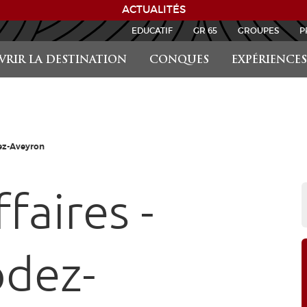
ACTUALITÉS
EDUCATIF
GR 65
GROUPES
P
RIR LA DESTINATION
CONQUES
EXPÉRIENCES
dez-Aveyron
faires -
odez-