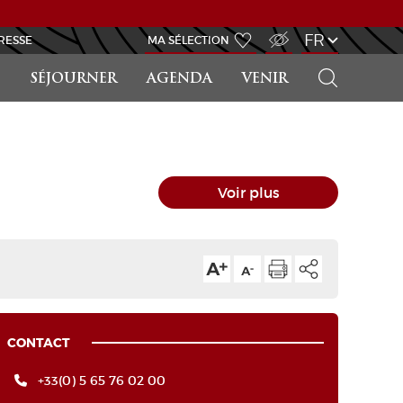
ACCÈS MALVOYANT
FR
RESSE
MA SÉLECTION
RECHERCHER
SÉJOURNER
AGENDA
VENIR
Voir plus
CONTACT
+33(0) 5 65 76 02 00