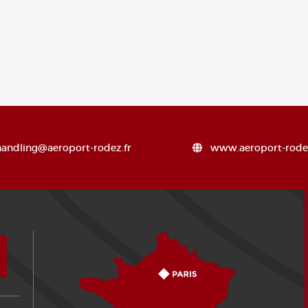
handling@aeroport-rodez.fr
www.aeroport-rodez
Comment venir ?