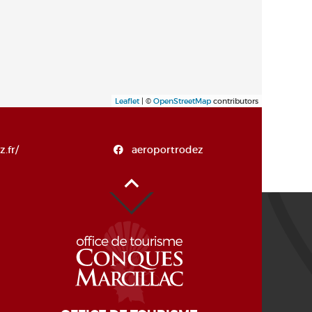
Leaflet
| ©
OpenStreetMap
contributors
.fr/
aeroportrodez
Haut de page