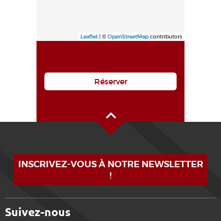
Leaflet
| ©
OpenStreetMap
contributors
Réserver
Haut de page
INSCRIVEZ-VOUS À NOTRE NEWSLETTER
!
Suivez-nous