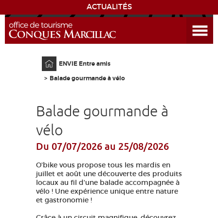
ACTUALITÉS
Ouvrir le menu
ENVIE
DE...
Accueil
ENVIE Entre amis
DÉCOUVRIR LA DESTINATION
Balade gourmande à vélo
CONQUES
Balade gourmande à
EXPÉRIENCES
vélo
Du 07/07/2026
au 25/08/2026
SÉJOURNER
O'bike vous propose tous les mardis en
AGENDA
juillet et août une découverte des produits
locaux au fil d'une balade accompagnée à
vélo ! Une expérience unique entre nature
VENIR
et gastronomie !
Grâce à un circuit magnifique, découvrez,
EDUCATIF
GR 65
GROUPES
PRESSE