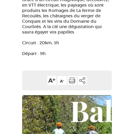
en VTT électrique, les paysages où sont
GRANDS SITES OCCITANIE
produits les fromages de La ferme de
MA SÉLECTION
Recoulès, les châtaignes du verger de
Conques et les vins du Domaine du
Courbiès. A la clé une dégustation qui
saura égayer vos papilles.
ACCÈS MALVOYANT
FR
Circuit : 20km, 3h
Départ : 9h
AVEYRON VIVRE VRAI