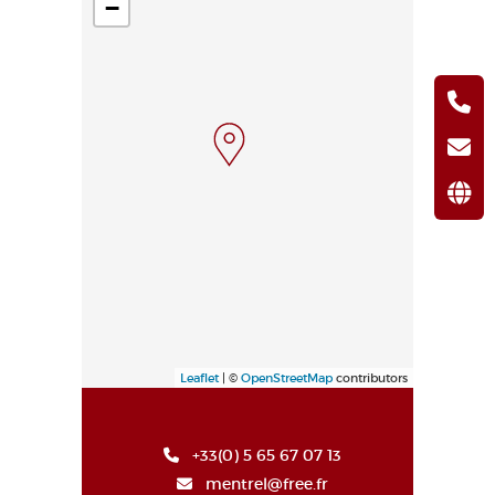
−
Leaflet
| ©
OpenStreetMap
contributors
+33(0) 5 65 67 07 13
mentrel@free.fr