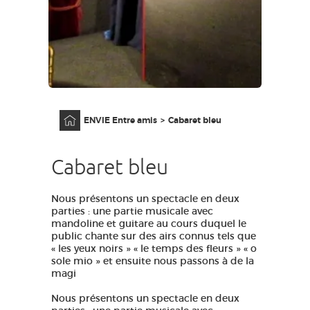
GRANDS SITES OCCITANIE
MA SÉLECTION
ACCÈS MALVOYANT
FR
Accueil
ENVIE Entre amis
Cabaret bleu
AVEYRON VIVRE VRAI
Cabaret bleu
Nous présentons un spectacle en deux
parties : une partie musicale avec
mandoline et guitare au cours duquel le
public chante sur des airs connus tels que
« les yeux noirs » « le temps des fleurs » « o
sole mio » et ensuite nous passons à de la
magi
Nous présentons un spectacle en deux