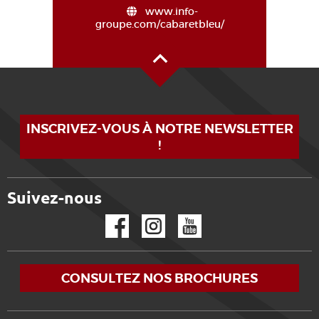
www.info-
groupe.com/cabaretbleu/
Haut de page
INSCRIVEZ-VOUS À NOTRE NEWSLETTER
!
Suivez-nous
Facebook
Instagram
YouTube
CONSULTEZ NOS BROCHURES