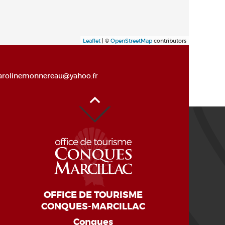
Leaflet
| ©
OpenStreetMap
contributors
arolinemonnereau@yahoo.fr
Haut de page
OFFICE DE TOURISME
CONQUES-MARCILLAC
Conques