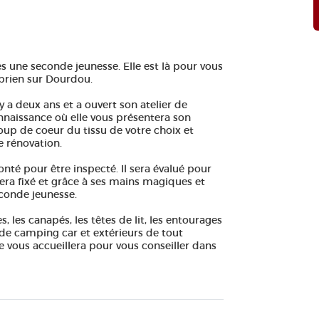
és une seconde jeunesse. Elle est là pour vous
Cyprien sur Dourdou.
 y a deux ans et a ouvert son atelier de
onnaissance où elle vous présentera son
oup de coeur du tissu de votre choix et
e rénovation.
nté pour être inspecté. Il sera évalué pour
 sera fixé et grâce à ses mains magiques et
econde jeunesse.
s, les canapés, les têtes de lit, les entourages
s de camping car et extérieurs de tout
ne vous accueillera pour vous conseiller dans