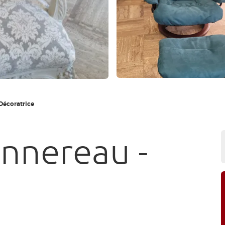
 Décoratrice
nnereau -