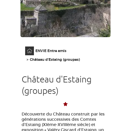
GRANDS SITES OCCITANIE
MA SÉLECTION
ACCÈS MALVOYANT
FR
Accueil
ENVIE Entre amis
AVEYRON VIVRE VRAI
Château d'Estaing (groupes)
Château d'Estaing
(groupes)
Découverte du Château construit par les
générations successives des Comtes
d'Estaing (XIème-XVIIIème siècle) et
exposition « Valéry Giscard d'Estaing, un