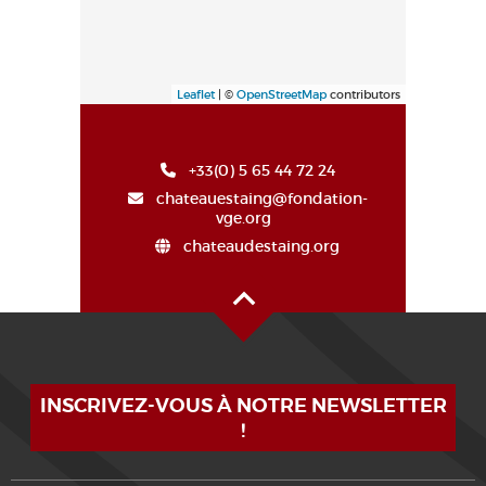
Leaflet
| ©
OpenStreetMap
contributors
+33(0) 5 65 44 72 24
chateauestaing@fondation-
vge.org
chateaudestaing.org
Haut de page
INSCRIVEZ-VOUS À NOTRE NEWSLETTER
!