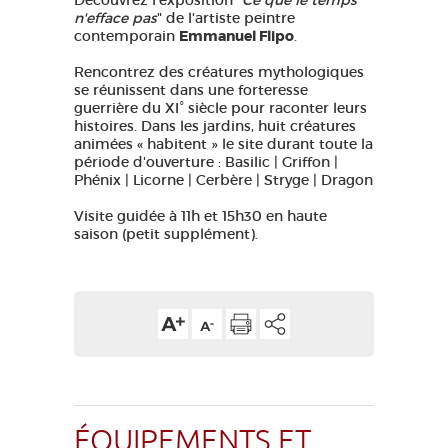
Découvrez l'exposition "
Ce que le temps
n'efface pas
" de l'artiste peintre
contemporain
Emmanuel Flipo
.
Rencontrez des créatures mythologiques
se réunissent dans une forteresse
guerrière du XI° siècle pour raconter leurs
histoires. Dans les jardins, huit créatures
animées « habitent » le site durant toute la
période d'ouverture : Basilic | Griffon |
Phénix | Licorne | Cerbère | Stryge | Dragon
Visite guidée à 11h et 15h30 en haute
saison (petit supplément).
ÉQUIPEMENTS ET