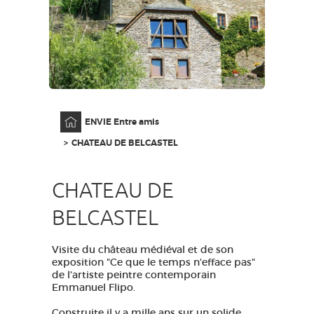
GRANDS SITES OCCITANIE
MA SÉLECTION
ACCÈS MALVOYANT
FR
Accueil
ENVIE Entre amis
AVEYRON VIVRE VRAI
CHATEAU DE BELCASTEL
CHATEAU DE
BELCASTEL
Visite du château médiéval et de son
exposition "Ce que le temps n'efface pas"
de l'artiste peintre contemporain
Emmanuel Flipo.
Construite il y a mille ans sur un solide