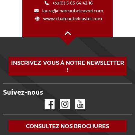
+33(0) 5 65 64 42 16
laura@chateaubelcastel.com
www.chateaubelcastel.com
Haut de page
INSCRIVEZ-VOUS À NOTRE NEWSLETTER
!
Suivez-nous
Facebook
Instagram
YouTube
CONSULTEZ NOS BROCHURES