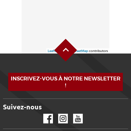
Haut de page
Leaflet
| ©
OpenStreetMap
contributors
INSCRIVEZ-VOUS À NOTRE NEWSLETTER
!
Suivez-nous
Facebook
Instagram
YouTube