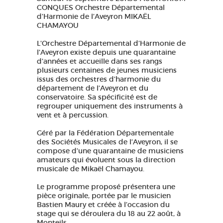
CONQUES Orchestre Départemental
GRANDS SITES OCCITANIE
d’Harmonie de l’Aveyron MIKAËL
MA SÉLECTION
CHAMAYOU
L’Orchestre Départemental d’Harmonie de
l’Aveyron existe depuis une quarantaine
d’années et accueille dans ses rangs
ACCÈS MALVOYANT
FR
plusieurs centaines de jeunes musiciens
issus des orchestres d’harmonie du
département de l’Aveyron et du
AVEYRON VIVRE VRAI
conservatoire. Sa spécificité est de
regrouper uniquement des instruments à
vent et à percussion.
Géré par la Fédération Départementale
des Sociétés Musicales de l’Aveyron, il se
compose d’une quarantaine de musiciens
amateurs qui évoluent sous la direction
musicale de Mikaël Chamayou.
Le programme proposé présentera une
pièce originale, portée par le musicien
Bastien Maury et créée à l’occasion du
stage qui se déroulera du 18 au 22 août, à
Monteils.