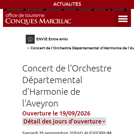
ACTUALITÉS
Ouvrir le menu
ENVIE
DE...
Accueil
ENVIE Entre amis
DÉCOUVRIR LA DESTINATION
Concert de l’Orchestre Départemental d’Harmonie de l'A
CONQUES
Concert de l’Orchestre
EXPÉRIENCES
Départemental
d’Harmonie de
SÉJOURNER
l'Aveyron
AGENDA
Ouverture le 19/09/2026
VENIR
Samedi 19 septembre 20h30 AUDITORIUM
EDUCATIF
GR 65
GROUPES
PRESSE