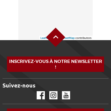
Haut de page
Leaflet
| ©
OpenStreetMap
contributors
INSCRIVEZ-VOUS À NOTRE NEWSLETTER
!
Suivez-nous
Facebook
Instagram
YouTube