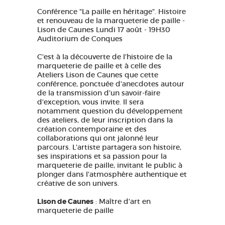
Conférence "La paille en héritage". Histoire
GRANDS SITES OCCITANIE
et renouveau de la marqueterie de paille -
MA SÉLECTION
Lison de Caunes Lundi 17 août - 19H30
Auditorium de Conques
C'est à la découverte de l'histoire de la
ACCÈS MALVOYANT
FR
marqueterie de paille et à celle des
Ateliers Lison de Caunes que cette
conférence, ponctuée d'anecdotes autour
de la transmission d'un savoir-faire
AVEYRON VIVRE VRAI
d'exception, vous invite. Il sera
notamment question du développement
des ateliers, de leur inscription dans la
création contemporaine et des
collaborations qui ont jalonné leur
parcours. L'artiste partagera son histoire,
ses inspirations et sa passion pour la
marqueterie de paille, invitant le public à
plonger dans l'atmosphère authentique et
créative de son univers.
Lison de Caunes
: Maître d'art en
marqueterie de paille