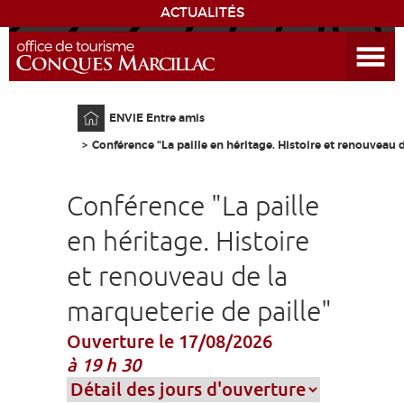
ACTUALITÉS
Ouvrir le menu
ENVIE
DE...
Accueil
ENVIE Entre amis
DÉCOUVRIR LA DESTINATION
Conférence "La paille en héritage. Histoire et renouveau d
CONQUES
Conférence "La paille
EXPÉRIENCES
en héritage. Histoire
et renouveau de la
SÉJOURNER
marqueterie de paille"
AGENDA
Ouverture le 17/08/2026
à 19 h 30
VENIR
EDUCATIF
GR 65
GROUPES
PRESSE