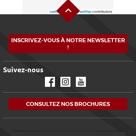
Haut de page
Leaflet
| ©
OpenStreetMap
contributors
INSCRIVEZ-VOUS À NOTRE NEWSLETTER
!
Suivez-nous
Facebook
Instagram
YouTube
CONSULTEZ NOS BROCHURES