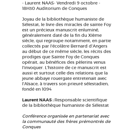
- Laurent NAAS- Vendredi 9 octobre -
GRANDS SITES OCCITANIE
18H30 Auditorium de Conques
MA SÉLECTION
Joyau de la bibliothèque humaniste de
Sélestat, le livre des miracles de sainte Foy
est un précieux manuscrit enluminé,
généralement daté de la fin du XIème
ACCÈS MALVOYANT
FR
siècle, qui regroupe notamment, en partie
collectés par l'écolâtre Bernard d'Angers
au début de ce même siècle, les récits des
AVEYRON VIVRE VRAI
prodiges que Sainte Foy de Conques
opérait, au bénéfices des pèlerins venus
l'invoquer. L'histoire de ce manuscrit est
aussi et surtout celle des relations que la
jeune abbaye rouergate entretenait avec
l'Alsace, à travers son prieuré sélestadien,
fondé en 1094
Laurent NAAS :
Responsable scientifique
de la bibliothèque humaniste de Sélestat
Conférence organisée en partenariat avec
la communauté des frères prémontrés de
Conques