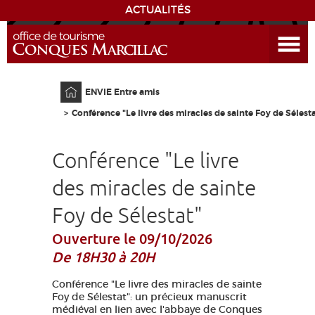
ACTUALITÉS
Ouvrir le menu
ENVIE
DE...
Accueil
ENVIE Entre amis
DÉCOUVRIR LA DESTINATION
Conférence "Le livre des miracles de sainte Foy de Sélest
CONQUES
Conférence "Le livre
EXPÉRIENCES
des miracles de sainte
Foy de Sélestat"
SÉJOURNER
Ouverture le 09/10/2026
AGENDA
De 18H30 à 20H
Conférence "Le livre des miracles de sainte
VENIR
Foy de Sélestat": un précieux manuscrit
médiéval en lien avec l'abbaye de Conques
EDUCATIF
GR 65
GROUPES
PRESSE