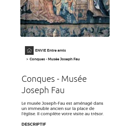
GRANDS SITES OCCITANIE
MA SÉLECTION
ACCÈS MALVOYANT
FR
Accueil
ENVIE Entre amis
AVEYRON VIVRE VRAI
Conques - Musée Joseph Fau
Conques - Musée
Joseph Fau
Le musée Joseph-Fau est aménagé dans
un immeuble ancien sur la place de
l'église. Il complète votre visite au trésor.
DESCRIPTIF