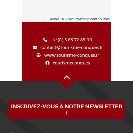
Leaflet
| ©
OpenStreetMap
contributors
+33(0) 5 65 72 85 00
contact@tourisme-conques.fr
www.tourisme-conques.fr
tourismeconques
Haut de page
INSCRIVEZ-VOUS À NOTRE NEWSLETTER
!