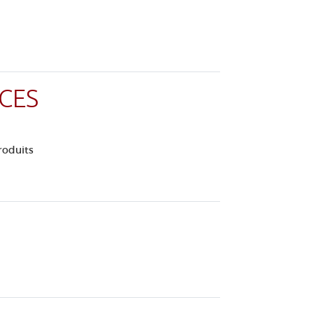
CES
roduits