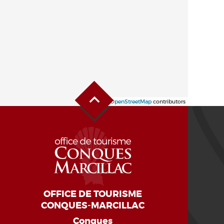
Haut de page
Leaflet
| ©
OpenStreetMap
contributors
OFFICE DE TOURISME
CONQUES-MARCILLAC
Conques