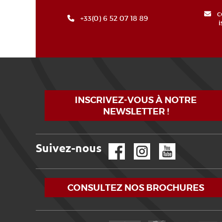
c
+33(0) 6 52 07 18 89
INSCRIVEZ-VOUS À NOTRE
NEWSLETTER !
Suivez-nous
Facebook
Instagram
YouTube
CONSULTEZ NOS BROCHURES