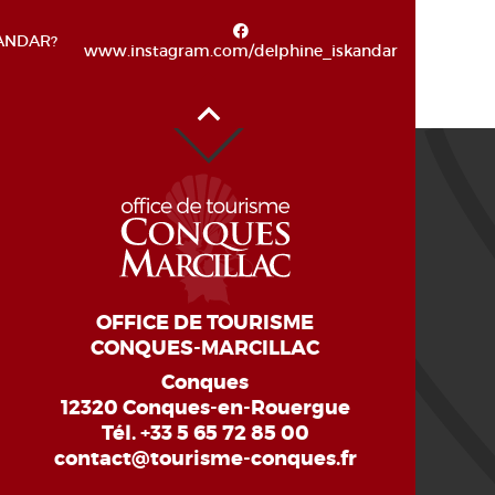
KANDAR?
www.instagram.com/delphine_iskandar
Haut de page
OFFICE DE TOURISME
CONQUES-MARCILLAC
Conques
12320 Conques-en-Rouergue
Tél.
+33 5 65 72 85 00
contact@tourisme-conques.fr