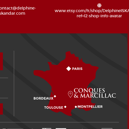
ontact@delphine-
www.etsy.com/fr/shop/DelphineIS
iskandar.com
ref=l2-shop-info-avatar
Comment venir ?