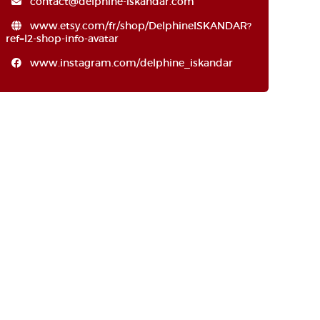
contact@delphine-iskandar.com
www.etsy.com/fr/shop/DelphineISKANDAR?
ref=l2-shop-info-avatar
www.instagram.com/delphine_iskandar