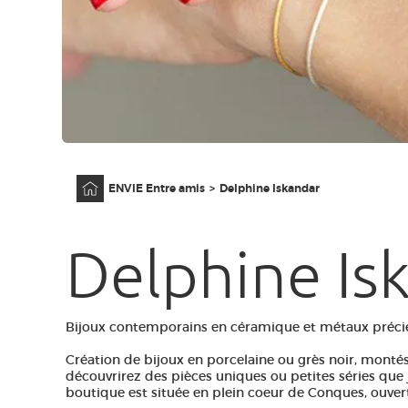
Accueil
ENVIE Entre amis
Delphine Iskandar
Delphine Is
Bijoux contemporains en céramique et métaux précieu
Création de bijoux en porcelaine ou grès noir, monté
découvrirez des pièces uniques ou petites séries que j
boutique est située en plein coeur de Conques, ouvert