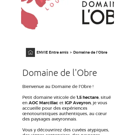
GRANDS SITES OCCITANIE
MA SÉLECTION
ACCÈS MALVOYANT
FR
Accueil
ENVIE Entre amis
Domaine de l'Obre
AVEYRON VIVRE VRAI
Domaine de l'Obre
Bienvenue au Domaine de l'Obre !
Petit domaine viticole de
1,5 hectare
, situé
en
AOC Marcillac
et
IGP Aveyron
, je vous
accueille pour des expériences
œnotouristiques authentiques, au cœur
des paysages aveyronnais.
Vous y découvrirez des cuvées atypiques,