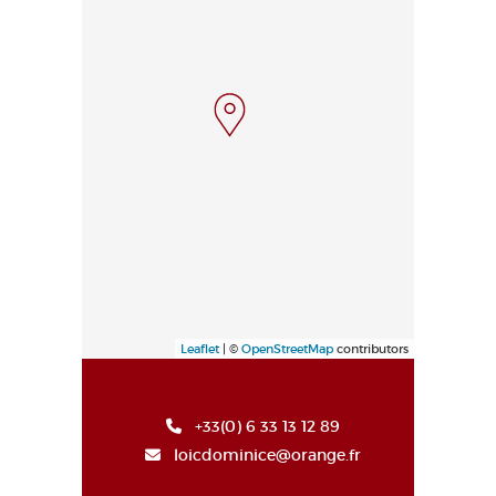
Leaflet
| ©
OpenStreetMap
contributors
+33(0) 6 33 13 12 89
loicdominice@orange.fr
Haut de page