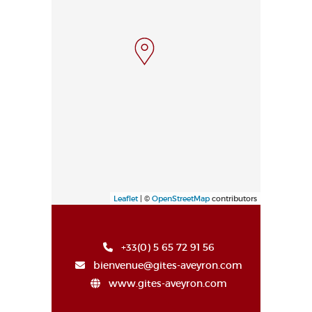
Leaflet
| ©
OpenStreetMap
contributors
+33(0) 5 65 72 91 56
bienvenue@gites-aveyron.com
www.gites-aveyron.com
Haut de page