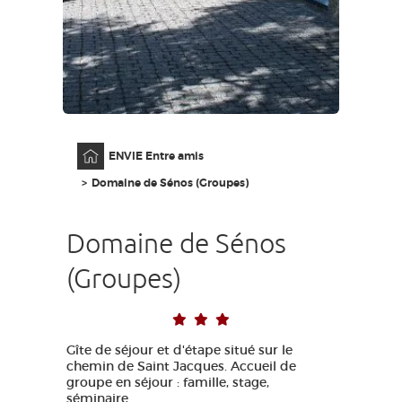
GRANDS SITES OCCITANIE
MA SÉLECTION
ACCÈS MALVOYANT
FR
Accueil
ENVIE Entre amis
AVEYRON VIVRE VRAI
Domaine de Sénos (Groupes)
Domaine de Sénos
(Groupes)
Gîte de séjour et d'étape situé sur le
chemin de Saint Jacques. Accueil de
groupe en séjour : famille, stage,
séminaire.