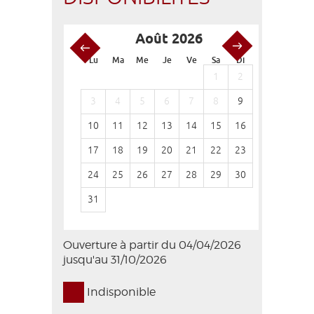
Août 2026
S
Lu
Ma
Me
Je
Ve
Sa
Di
Lu
Ma
1
2
1
3
4
5
6
7
8
9
7
8
10
11
12
13
14
15
16
14
15
17
18
19
20
21
22
23
21
22
24
25
26
27
28
29
30
28
29
31
Ouverture à partir du 04/04/2026
jusqu'au 31/10/2026
Indisponible