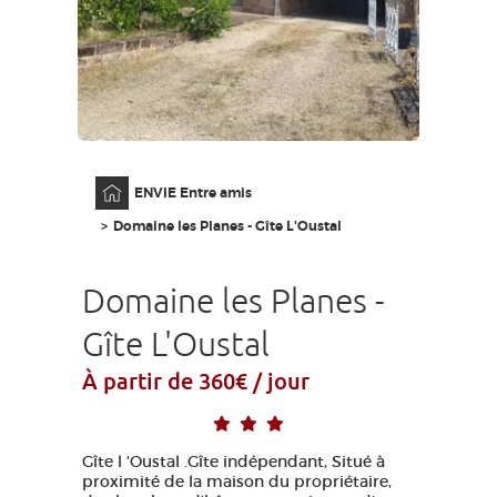
GRANDS SITES OCCITANIE
MA SÉLECTION
ACCÈS MALVOYANT
FR
Accueil
ENVIE Entre amis
AVEYRON VIVRE VRAI
Domaine les Planes - Gîte L'Oustal
Domaine les Planes -
Gîte L'Oustal
À partir de 360€ / jour
Gîte l 'Oustal .Gîte indépendant, Situé à
proximité de la maison du propriétaire,