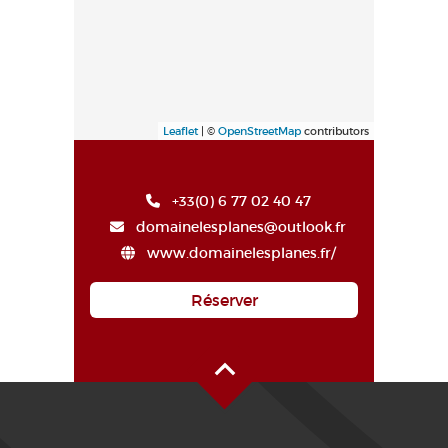
Leaflet
| ©
OpenStreetMap
contributors
+33(0) 6 77 02 40 47
domainelesplanes@outlook.fr
www.domainelesplanes.fr/
Réserver
Haut de page