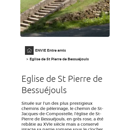
GRANDS SITES OCCITANIE
MA SÉLECTION
ACCÈS MALVOYANT
FR
Accueil
ENVIE Entre amis
AVEYRON VIVRE VRAI
Eglise de St Pierre de Bessuéjouls
Eglise de St Pierre de
Bessuéjouls
Située sur l'un des plus prestigieux
chemins de pèlerinage, le chemin de St-
Jacques-de-Compostelle, l'église de St-
Pierre de Bessuéjouls, en grès rose, a été
rebâtie au XVIe siècle mais a conservé
intacte sa partie romane sous le clocher.