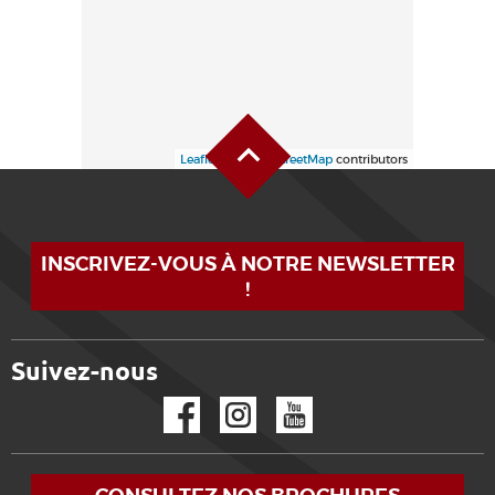
Haut de page
Leaflet
| ©
OpenStreetMap
contributors
INSCRIVEZ-VOUS À NOTRE NEWSLETTER
!
Suivez-nous
Facebook
Instagram
YouTube