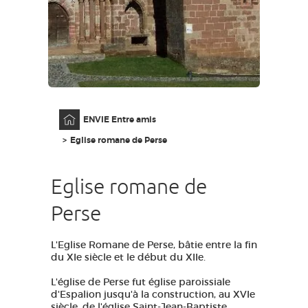
GRANDS SITES OCCITANIE
MA SÉLECTION
ACCÈS MALVOYANT
FR
Accueil
ENVIE Entre amis
AVEYRON VIVRE VRAI
Eglise romane de Perse
Eglise romane de
Perse
L'Eglise Romane de Perse, bâtie entre la fin
du XIe siècle et le début du XIIe.
L'église de Perse fut église paroissiale
d'Espalion jusqu'à la construction, au XVIe
siècle, de l'église Saint-Jean-Baptiste