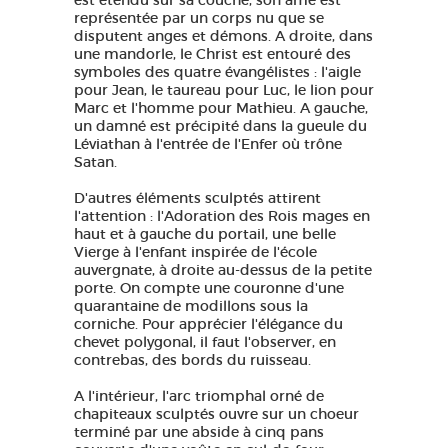
est étendu sur sa couche, son âme est
représentée par un corps nu que se
disputent anges et démons. A droite, dans
une mandorle, le Christ est entouré des
symboles des quatre évangélistes : l'aigle
pour Jean, le taureau pour Luc, le lion pour
Marc et l'homme pour Mathieu. A gauche,
un damné est précipité dans la gueule du
Léviathan à l'entrée de l'Enfer où trône
Satan.
D'autres éléments sculptés attirent
l'attention : l'Adoration des Rois mages en
haut et à gauche du portail, une belle
Vierge à l'enfant inspirée de l'école
auvergnate, à droite au-dessus de la petite
porte. On compte une couronne d'une
quarantaine de modillons sous la
corniche. Pour apprécier l'élégance du
chevet polygonal, il faut l'observer, en
contrebas, des bords du ruisseau.
A l'intérieur, l'arc triomphal orné de
chapiteaux sculptés ouvre sur un choeur
terminé par une abside à cinq pans