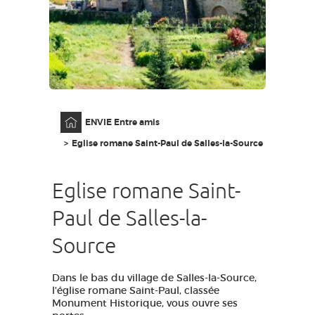
GRANDS SITES OCCITANIE
MA SÉLECTION
ACCÈS MALVOYANT
FR
Accueil
ENVIE Entre amis
AVEYRON VIVRE VRAI
Eglise romane Saint-Paul de Salles-la-Source
Eglise romane Saint-
Paul de Salles-la-
Source
Dans le bas du village de Salles-la-Source,
l'église romane Saint-Paul, classée
Monument Historique, vous ouvre ses