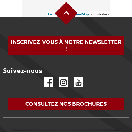
Haut de page
Leaflet
| ©
OpenStreetMap
contributors
INSCRIVEZ-VOUS À NOTRE NEWSLETTER
!
Suivez-nous
Facebook
Instagram
YouTube
CONSULTEZ NOS BROCHURES