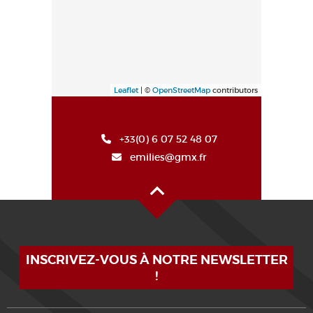
Leaflet
| ©
OpenStreetMap
contributors
+33(0) 6 07 52 48 07
emilies@gmx.fr
Haut de page
INSCRIVEZ-VOUS À NOTRE NEWSLETTER
!