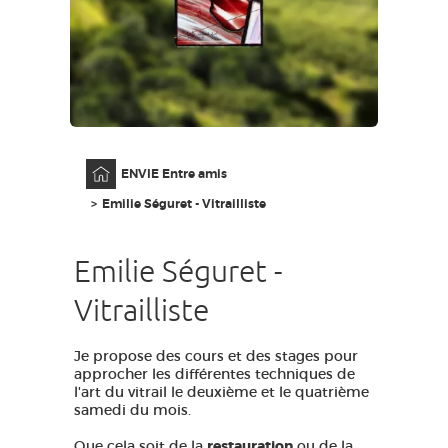
GRANDS SITES OCCITANIE
MA SÉLECTION
ACCÈS MALVOYANT
FR
Accueil
ENVIE Entre amis
AVEYRON VIVRE VRAI
Emilie Séguret - Vitrailliste
Emilie Séguret -
Vitrailliste
Je propose des cours et des stages pour
approcher les différentes techniques de
l'art du vitrail le deuxième et le quatrième
samedi du mois.
Que cela soit de la
restauration
ou de la