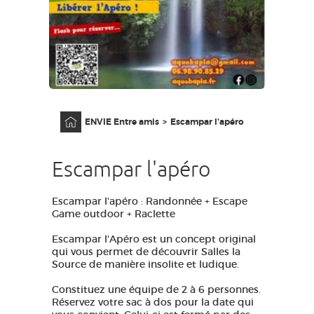
GRANDS SITES OCCITANIE
MA SÉLECTION
ACCÈS MALVOYANT
FR
Accueil
ENVIE Entre amis
Escampar l'apéro
AVEYRON VIVRE VRAI
Escampar l'apéro
Escampar l'apéro : Randonnée + Escape
Game outdoor + Raclette
Escampar l'Apéro est un concept original
qui vous permet de découvrir Salles la
Source de manière insolite et ludique.
Constituez une équipe de 2 à 6 personnes.
Réservez votre sac à dos pour la date qui