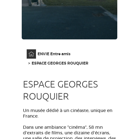
GRANDS SITES OCCITANIE
MA SÉLECTION
ACCÈS MALVOYANT
FR
Accueil
ENVIE Entre amis
AVEYRON VIVRE VRAI
ESPACE GEORGES ROUQUIER
ESPACE GEORGES
ROUQUIER
Un musée dédié à un cinéaste, unique en
France.
Dans une ambiance "cinéma", 58 mn
d'extraits de films, une dizaine d'écrans,
une salle de projection, des interviews, des