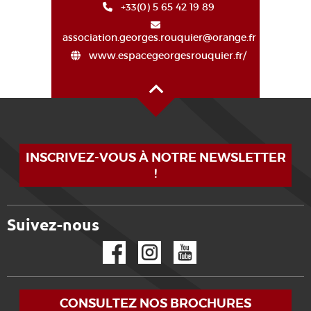
+33(0) 5 65 42 19 89
association.georges.rouquier@orange.fr
www.espacegeorgesrouquier.fr/
Haut de page
INSCRIVEZ-VOUS À NOTRE NEWSLETTER
!
Suivez-nous
Facebook
Instagram
YouTube
CONSULTEZ NOS BROCHURES