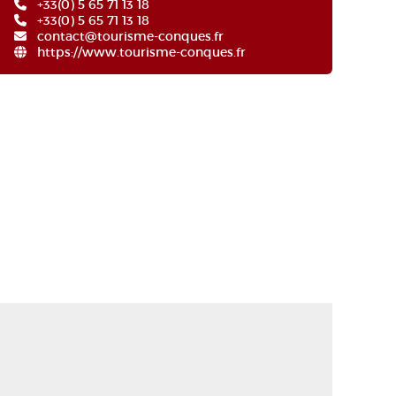
+33(0) 5 65 71 13 18
+33(0) 5 65 71 13 18
contact@tourisme-conques.fr
https://www.tourisme-conques.fr