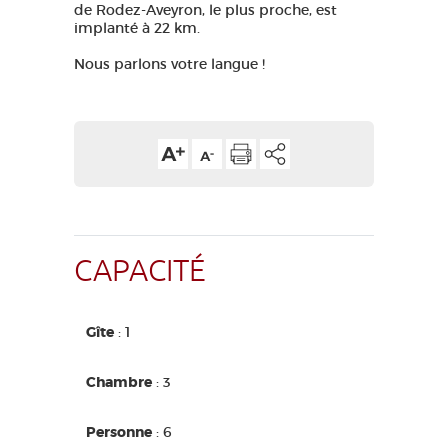
de Rodez-Aveyron, le plus proche, est
GRANDS SITES OCCITANIE
implanté à 22 km.
MA SÉLECTION
Nous parlons votre langue !
ACCÈS MALVOYANT
FR
AVEYRON VIVRE VRAI
CAPACITÉ
Gîte
: 1
Chambre
: 3
Personne
: 6