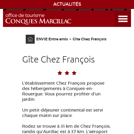
ACTUALITÉS
Ouvrir le menu
ENVIE
DE...
Accueil
ENVIE Entre amis
Gîte Chez François
DÉCOUVRIR LA DESTINATION
Gîte Chez François
CONQUES
EXPÉRIENCES
L'établissement Chez François propose
des hébergements à Conques-en-
SÉJOURNER
Rouergue. Vous pourrez profiter d'un
jardin.
AGENDA
Un petit-déjeuner continental est servi
chaque matin sur place.
VENIR
Rodez se trouve à 31 km de Chez François,
tandis qu'Aurillac est à 37 km. L'aéroport
EDUCATIF
GR 65
GROUPES
PRESSE