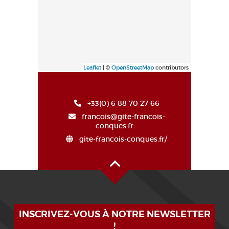
Leaflet
| ©
OpenStreetMap
contributors
+33(0) 6 88 70 27 66
francois@gite-francois-
conques.fr
gite-francois-conques.fr/
Haut de page
INSCRIVEZ-VOUS À NOTRE NEWSLETTER
!