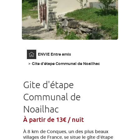
GRANDS SITES OCCITANIE
MA SÉLECTION
ACCÈS MALVOYANT
FR
Accueil
ENVIE Entre amis
AVEYRON VIVRE VRAI
Gite d'étape Communal de Noailhac
Gite d'étape
Communal de
Noailhac
À partir de 13€ / nuit
À 8 km de Conques, un des plus beaux
villages de France, se situe le gîte d'étape