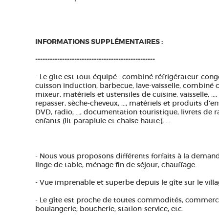
INFORMATIONS SUPPLÉMENTAIRES :
-------------------------------------------------
- Le gîte est tout équipé : combiné réfrigérateur-con
cuisson induction, barbecue, lave-vaisselle, combiné ca
mixeur, matériels et ustensiles de cuisine, vaisselle, ...,
repasser, sèche-cheveux, ..., matériels et produits d'entr
DVD, radio, ..., documentation touristique, livrets de 
enfants (lit parapluie et chaise haute), ...
- Nous vous proposons différents forfaits à la demande (f
linge de table, ménage fin de séjour, chauffage.
- Vue imprenable et superbe depuis le gîte sur le villag
- Le gîte est proche de toutes commodités, commerces 
boulangerie, boucherie, station-service, etc.