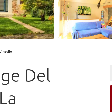
Vinzelle
nge Del
 La