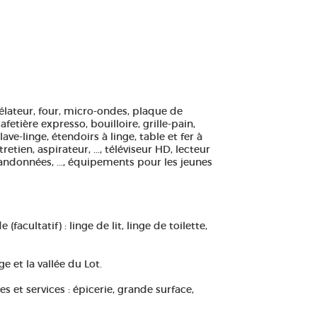
gélateur, four, micro-ondes, plaque de
fetière expresso, bouilloire, grille-pain,
 lave-linge, étendoirs à linge, table et fer à
etien, aspirateur, ..., téléviseur HD, lecteur
randonnées, ..., équipements pour les jeunes
acultatif) : linge de lit, linge de toilette,
e et la vallée du Lot.
et services : épicerie, grande surface,