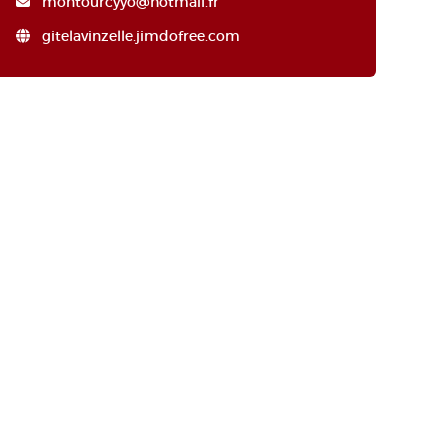
montourcyyo@hotmail.fr
gitelavinzelle.jimdofree.com