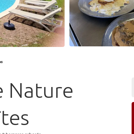
es
e Nature
îtes