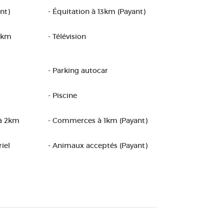
nt)
- Équitation à 13km (Payant)
0km
- Télévision
- Parking autocar
- Piscine
 à 2km
- Commerces à 1km (Payant)
iel
- Animaux acceptés (Payant)