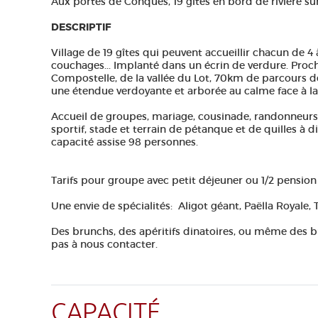
Aux portes de Conques, 19 gîtes en bord de rivière su
DESCRIPTIF
Village de 19 gîtes qui peuvent accueillir chacun de 4
couchages... Implanté dans un écrin de verdure. Pro
Compostelle, de la vallée du Lot, 70km de parcours de
une étendue verdoyante et arborée au calme face à la 
Accueil de groupes, mariage, cousinade, randonneurs,
sportif, stade et terrain de pétanque et de quilles à di
capacité assise 98 personnes.
Tarifs pour groupe avec petit déjeuner ou 1/2 pensio
Une envie de spécialités: Aligot géant, Paëlla Royale, T
Des brunchs, des apéritifs dinatoires, ou même des b
pas à nous contacter.
CAPACITÉ