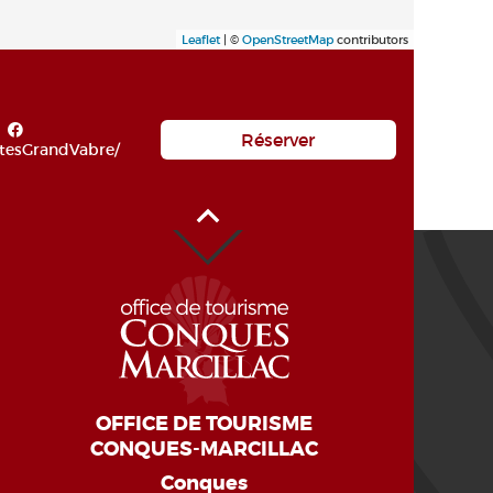
Leaflet
| ©
OpenStreetMap
contributors
Réserver
itesGrandVabre/
Haut de page
OFFICE DE TOURISME
CONQUES-MARCILLAC
Conques