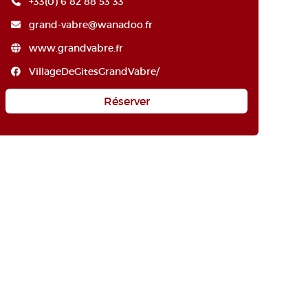
+33(0) 6 82 88 53 33
grand-vabre@wanadoo.fr
www.grandvabre.fr
VillageDeGitesGrandVabre/
Réserver