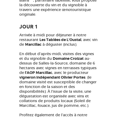
Bains***, partenaire labellisé, vous propose
la découverte du vin et du vignoble à
travers une expérience œnotouristique
originale.
JOUR 1
Arrivée à midi pour déjeuner à notre
restaurant
Les Tablées de L’Oustal
, avec vin
de
Marcillac
à déguster (inclus).
En début d’après-midi, visites des vignes
et du vignoble du
Domaine Croizat
au-
dessus de Salles-la-Source, domaine de 6
hectares avec vignes en terrasses typiques
de
l’AOP Marcillac
, avec le producteur
vigneron indépendant Olivier Portes
. (le
domaine visité est susceptible de changer
en fonction de la saison et des
disponibilités). À l’issue de la visite, une
dégustation est organisée avec vins et
collations de produits locaux (Soleil de
Marcillac, fouace, jus de pomme, etc.).
Profitez également de l’accès à notre