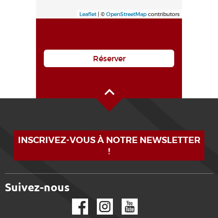
Leaflet
| ©
OpenStreetMap
contributors
Réserver
Haut de page
INSCRIVEZ-VOUS À NOTRE NEWSLETTER
!
Suivez-nous
Facebook
Instagram
YouTube