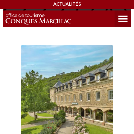
ACTUALITÉS
Ouvrir le menu
ENVIE
DE...
DÉCOUVRIR LA DESTINATION
CONQUES
EXPÉRIENCES
SÉJOURNER
AGENDA
VENIR
EDUCATIF
GR 65
GROUPES
PRESSE