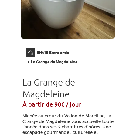
GRANDS SITES OCCITANIE
MA SÉLECTION
ACCÈS MALVOYANT
FR
Accueil
ENVIE Entre amis
AVEYRON VIVRE VRAI
La Grange de Magdeleine
La Grange de
Magdeleine
À partir de 90€ / jour
Nichée au cœur du Vallon de Marcillac, La
Grange de Magdeleine vous accueille toute
l'année dans ses 4 chambres d'hôtes. Une
escapade gourmande , culturelle et