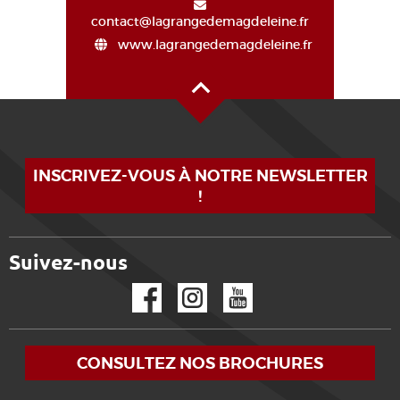
contact@lagrangedemagdeleine.fr
www.lagrangedemagdeleine.fr
Haut de page
INSCRIVEZ-VOUS À NOTRE NEWSLETTER
!
Suivez-nous
Facebook
Instagram
YouTube
CONSULTEZ NOS BROCHURES