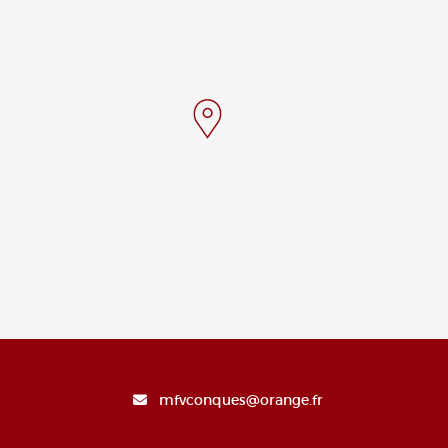
mfvconques@orange.fr