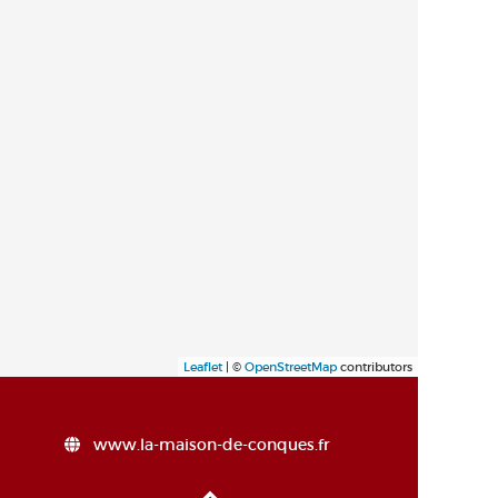
Leaflet
| ©
OpenStreetMap
contributors
www.la-maison-de-conques.fr
Haut de page