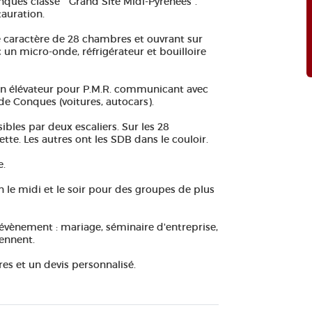
ques classé " Grand Site Midi-Pyrénées".
tauration.
de caractère de 28 chambres et ouvrant sur
 un micro-onde, réfrigérateur et bouilloire
u un élévateur pour P.M.R. communicant avec
 de Conques (voitures, autocars).
bles par deux escaliers. Sur les 28
tte. Les autres ont les SDB dans le couloir.
e.
 le midi et le soir pour des groupes de plus
e évènement : mariage, séminaire d'entreprise,
iennent.
s et un devis personnalisé.