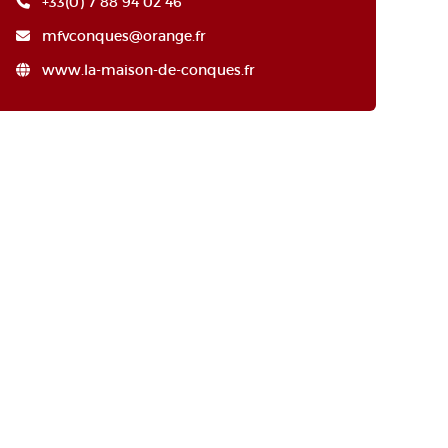
+33(0) 7 88 94 02 46
mfvconques@orange.fr
www.la-maison-de-conques.fr