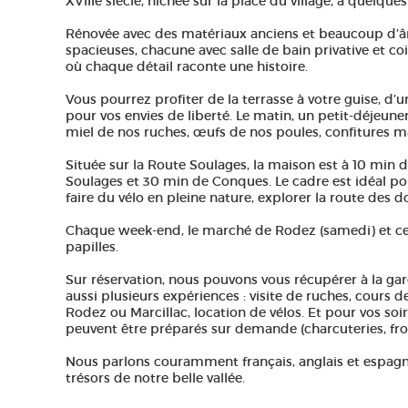
XVIIIe siècle, nichée sur la place du village, à quelqu
Rénovée avec des matériaux anciens et beaucoup d’
spacieuses, chacune avec salle de bain privative et c
où chaque détail raconte une histoire.
Vous pourrez profiter de la terrasse à votre guise, d’
pour vos envies de liberté. Le matin, un petit-déjeune
miel de nos ruches, œufs de nos poules, confitures m
Située sur la Route Soulages, la maison est à 10 min
Soulages et 30 min de Conques. Le cadre est idéal pou
faire du vélo en pleine nature, explorer la route des d
Chaque week-end, le marché de Rodez (samedi) et celu
papilles.
Sur réservation, nous pouvons vous récupérer à la ga
aussi plusieurs expériences : visite de ruches, cours d
Rodez ou Marcillac, location de vélos. Et pour vos soir
peuvent être préparés sur demande (charcuteries, from
Nous parlons couramment français, anglais et espagnol
trésors de notre belle vallée.