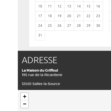
10
11
12
13
14
15
16
17
18
19
20
21
22
23
24
25
26
27
28
29
30
31
ADRESSE
La Maison du Griffoul
195 rue de la Ricarderie
12330 Salles-la-Source
+
−