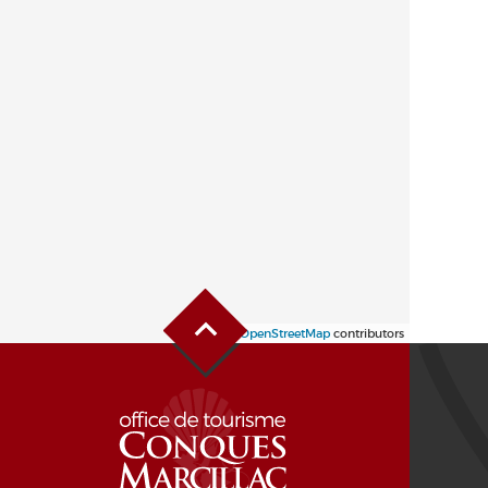
Haut de page
Leaflet
| ©
OpenStreetMap
contributors