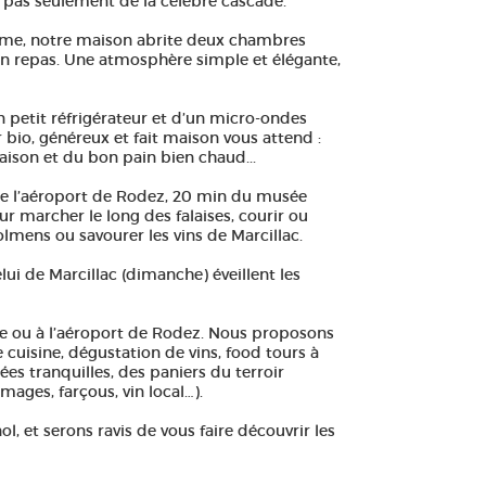
es pas seulement de la célèbre cascade.
âme, notre maison abrite deux chambres
oin repas. Une atmosphère simple et élégante,
un petit réfrigérateur et d’un micro-ondes
r bio, généreux et fait maison vous attend :
aison et du bon pain bien chaud...
 de l’aéroport de Rodez, 20 min du musée
r marcher le long des falaises, courir ou
olmens ou savourer les vins de Marcillac.
i de Marcillac (dimanche) éveillent les
re ou à l’aéroport de Rodez. Nous proposons
e cuisine, dégustation de vins, food tours à
ées tranquilles, des paniers du terroir
ages, farçous, vin local…).
, et serons ravis de vous faire découvrir les