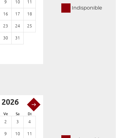
9
10
11
2
3
4
5
6
7
8
Indisponible
16
17
18
9
10
11
12
13
14
15
23
24
25
16
17
18
19
20
21
22
30
31
23
24
25
26
27
28
29
30
 2026
Novembre 2026
Ve
Sa
Di
Lu
Ma
Me
Je
Ve
Sa
Di
2
3
4
1
9
10
11
2
3
4
5
6
7
8