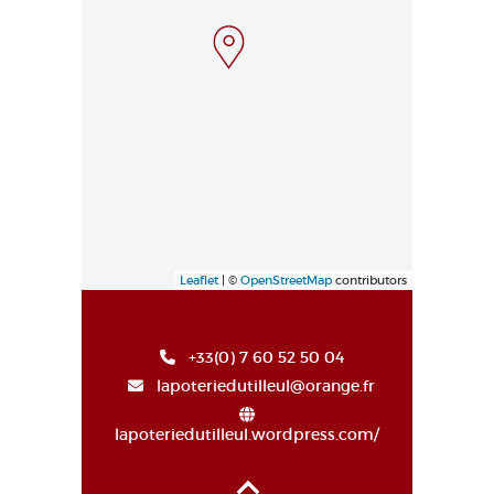
Leaflet
| ©
OpenStreetMap
contributors
+33(0) 7 60 52 50 04
lapoteriedutilleul@orange.fr
lapoteriedutilleul.wordpress.com/
Haut de page