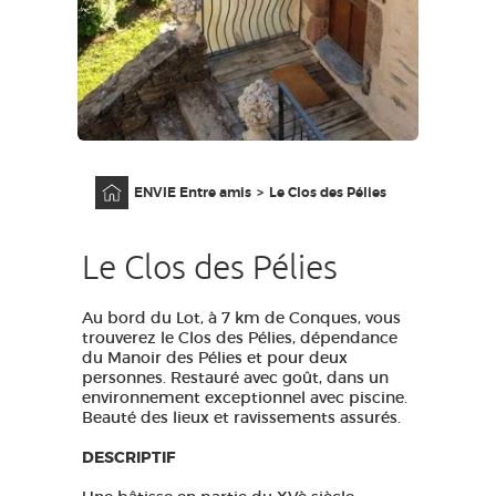
GRANDS SITES OCCITANIE
MA SÉLECTION
ACCÈS MALVOYANT
FR
Accueil
ENVIE Entre amis
Le Clos des Pélies
AVEYRON VIVRE VRAI
Le Clos des Pélies
Au bord du Lot, à 7 km de Conques, vous
trouverez le Clos des Pélies, dépendance
du Manoir des Pélies et pour deux
personnes. Restauré avec goût, dans un
environnement exceptionnel avec piscine.
Beauté des lieux et ravissements assurés.
DESCRIPTIF