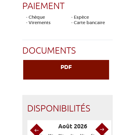
PAIEMENT
- Chèque
- Espèce
- Virements
- Carte bancaire
DOCUMENTS
PDF
DISPONIBILITÉS
Août 2026
S