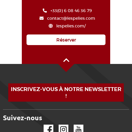
+33(0) 6 08 46 36 79
contact@lespelies.com
lespelies.com/
Réserver
Haut de page
INSCRIVEZ-VOUS À NOTRE NEWSLETTER
!
Suivez-nous
Facebook
Instagram
YouTube