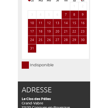
Lu
Ma
Me
Je
Ve
Sa
Di
Lu
Ma
1
2
1
3
4
5
6
7
8
9
7
8
10
11
12
13
14
15
16
14
15
17
18
19
20
21
22
23
21
22
24
25
26
27
28
29
30
28
29
31
Indisponible
ADRESSE
Le Clos des Pélies
Grand-Vabre
12320 Conques-en-Rouergue