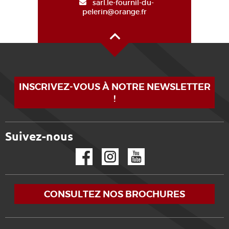
sarl.le-fournil-du-
pelerin@orange.fr
Haut de page
INSCRIVEZ-VOUS À NOTRE NEWSLETTER
!
Suivez-nous
Facebook
Instagram
YouTube
CONSULTEZ NOS BROCHURES