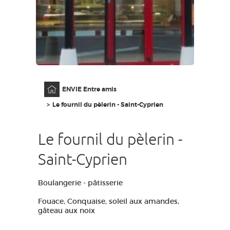
GRANDS SITES OCCITANIE
MA SÉLECTION
ACCÈS MALVOYANT
FR
Accueil
ENVIE Entre amis
AVEYRON VIVRE VRAI
Le fournil du pèlerin - Saint-Cyprien
Le fournil du pèlerin -
Saint-Cyprien
Boulangerie - pâtisserie
Fouace, Conquaise, soleil aux amandes,
gâteau aux noix