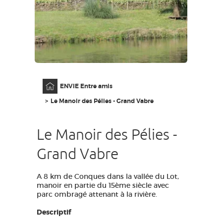
GRANDS SITES OCCITANIE
MA SÉLECTION
ACCÈS MALVOYANT
FR
Accueil
ENVIE Entre amis
AVEYRON VIVRE VRAI
Le Manoir des Pélies - Grand Vabre
Le Manoir des Pélies -
Grand Vabre
A 8 km de Conques dans la vallée du Lot,
manoir en partie du 15ème siècle avec
parc ombragé attenant à la rivière.
Descriptif