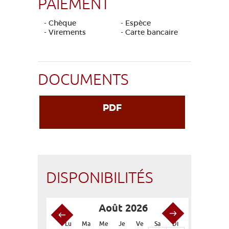
PAIEMENT
- Chèque
- Espèce
- Virements
- Carte bancaire
DOCUMENTS
PDF
DISPONIBILITÉS
Août 2026
S
Lu
Ma
Me
Je
Ve
Sa
Di
Lu
Ma