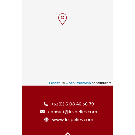
Leaflet
| ©
OpenStreetMap
contributors
+33(0) 6 08 46 36 79
contact@lespelies.com
www.lespelies.com
Haut de page