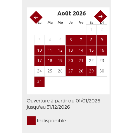
Août 2026
S
Lu
Ma
Me
Je
Ve
Sa
Di
Lu
Ma
1
2
1
3
4
5
6
7
8
9
7
8
10
11
12
13
14
15
16
14
15
17
18
19
20
21
22
23
21
22
24
25
26
27
28
29
30
28
29
31
Ouverture à partir du 01/01/2026
jusqu'au 31/12/2026
Indisponible