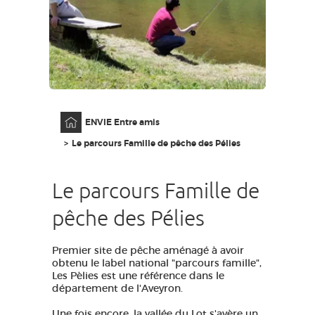
GRANDS SITES OCCITANIE
MA SÉLECTION
ACCÈS MALVOYANT
FR
Accueil
ENVIE Entre amis
AVEYRON VIVRE VRAI
Le parcours Famille de pêche des Pélies
Le parcours Famille de
pêche des Pélies
Premier site de pêche aménagé à avoir
obtenu le label national "parcours famille",
Les Pèlies est une référence dans le
département de l'Aveyron.
Une fois encore, la vallée du Lot s'avère un