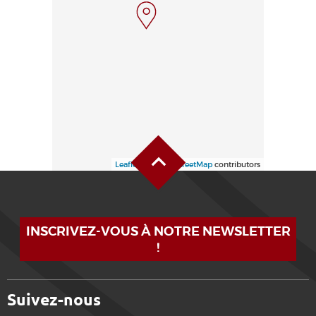
Haut de page
Leaflet
| ©
OpenStreetMap
contributors
INSCRIVEZ-VOUS À NOTRE NEWSLETTER
!
Suivez-nous