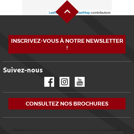
Haut de page
Leaflet
| ©
OpenStreetMap
contributors
INSCRIVEZ-VOUS À NOTRE NEWSLETTER
!
Suivez-nous
Facebook
Instagram
YouTube
CONSULTEZ NOS BROCHURES