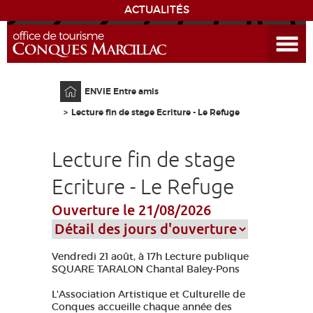
ACTUALITÉS
Ouvrir le menu
ENVIE
DE...
Accueil
ENVIE Entre amis
DÉCOUVRIR LA DESTINATION
Lecture fin de stage Ecriture - Le Refuge
CONQUES
Lecture fin de stage
EXPÉRIENCES
Ecriture - Le Refuge
Ouverture le 21/08/2026
SÉJOURNER
AGENDA
Vendredi 21 août, à 17h Lecture publique
SQUARE TARALON Chantal Baley-Pons
VENIR
L'Association Artistique et Culturelle de
Conques accueille chaque année des
EDUCATIF
GR 65
GROUPES
PRESSE