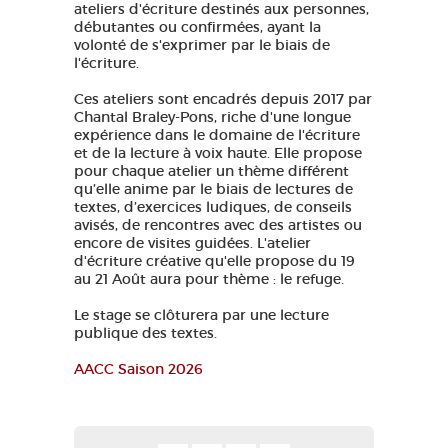
ateliers d'écriture destinés aux personnes,
GRANDS SITES OCCITANIE
débutantes ou confirmées, ayant la
volonté de s'exprimer par le biais de
MA SÉLECTION
l'écriture.
Ces ateliers sont encadrés depuis 2017 par
Chantal Braley-Pons, riche d'une longue
ACCÈS MALVOYANT
FR
expérience dans le domaine de l'écriture
et de la lecture à voix haute. Elle propose
pour chaque atelier un thème différent
AVEYRON VIVRE VRAI
qu’elle anime par le biais de lectures de
textes, d’exercices ludiques, de conseils
avisés, de rencontres avec des artistes ou
encore de visites guidées. L'atelier
d'écriture créative qu'elle propose du 19
au 21 Août aura pour thème : le refuge.
Le stage se clôturera par une lecture
publique des textes.
AACC Saison 2026