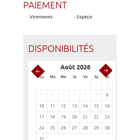
PAIEMENT
- Virements
- Espèce
DISPONIBILITÉS
Août 2026
S
Lu
Ma
Me
Je
Ve
Sa
Di
Lu
Ma
1
2
1
3
4
5
6
7
8
9
7
8
10
11
12
13
14
15
16
14
15
17
18
19
20
21
22
23
21
22
24
25
26
27
28
29
30
28
29
31