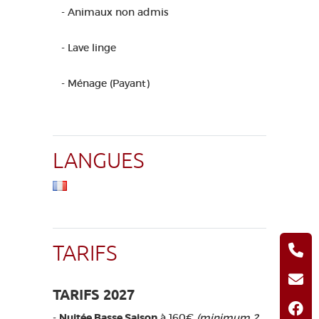
- Animaux non admis
- Lave linge
- Ménage (Payant)
LANGUES
TARIFS
TARIFS 2027
-
Nuitée Basse Saison
à 160€
(minimum 2