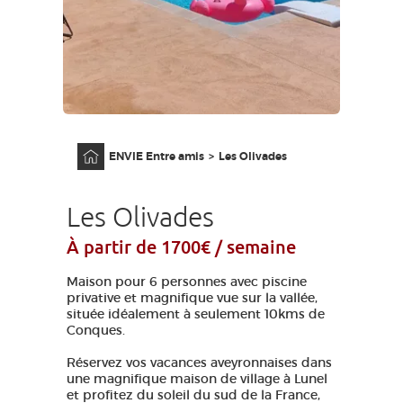
GRANDS SITES OCCITANIE
MA SÉLECTION
ACCÈS MALVOYANT
FR
Accueil
ENVIE Entre amis
Les Olivades
AVEYRON VIVRE VRAI
Les Olivades
À partir de 1700€ / semaine
Maison pour 6 personnes avec piscine
privative et magnifique vue sur la vallée,
située idéalement à seulement 10kms de
Conques.
Réservez vos vacances aveyronnaises dans
une magnifique maison de village à Lunel
et profitez du soleil du sud de la France,