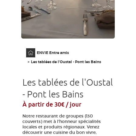
GRANDS SITES OCCITANIE
MA SÉLECTION
ACCÈS MALVOYANT
FR
Accueil
ENVIE Entre amis
AVEYRON VIVRE VRAI
Les tablées de l'Oustal - Pont les Bains
Les tablées de l'Oustal
- Pont les Bains
À partir de 30€ / jour
Notre restaurant de groupes (130
couverts) met à l'honneur spécialités
locales et produits régionaux. Venez
découvrir une cuisine du bon vivre,