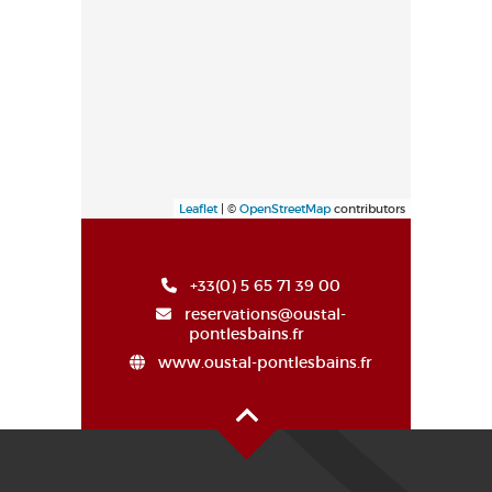
Leaflet
| ©
OpenStreetMap
contributors
+33(0) 5 65 71 39 00
reservations@oustal-
pontlesbains.fr
www.oustal-pontlesbains.fr
Haut de page