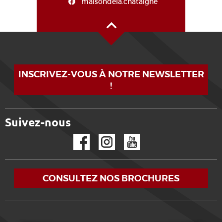
maisondela.chataigne
Haut de page
INSCRIVEZ-VOUS À NOTRE NEWSLETTER
!
Suivez-nous
Facebook
Instagram
YouTube
CONSULTEZ NOS BROCHURES