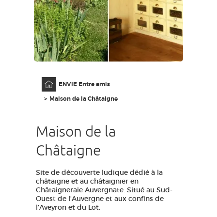
GRANDS SITES OCCITANIE
MA SÉLECTION
ACCÈS MALVOYANT
FR
Accueil
ENVIE Entre amis
AVEYRON VIVRE VRAI
Maison de la Châtaigne
Maison de la
Châtaigne
Site de découverte ludique dédié à la
châtaigne et au châtaignier en
Châtaigneraie Auvergnate. Situé au Sud-
Ouest de l'Auvergne et aux confins de
l'Aveyron et du Lot.