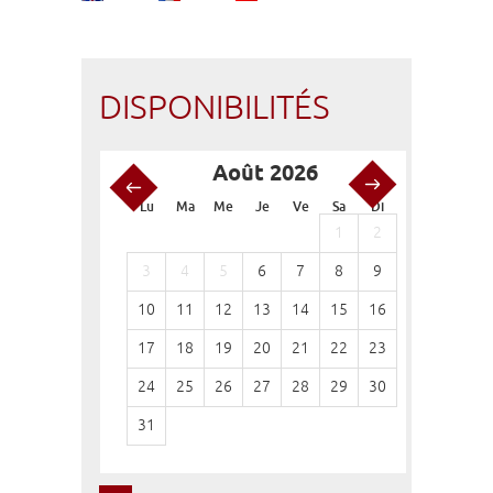
DISPONIBILITÉS
Août 2026
S
Lu
Ma
Me
Je
Ve
Sa
Di
Lu
Ma
1
2
1
3
4
5
6
7
8
9
7
8
10
11
12
13
14
15
16
14
15
17
18
19
20
21
22
23
21
22
24
25
26
27
28
29
30
28
29
31