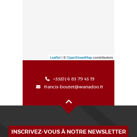
Leaflet
| ©
OpenStreetMap
contributors
+33(0) 6 83 79 43 19
francis-boutet@wanadoo.fr
Haut de page
INSCRIVEZ-VOUS À NOTRE NEWSLETTER