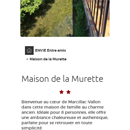
GRANDS SITES OCCITANIE
MA SÉLECTION
ACCÈS MALVOYANT
FR
Accueil
ENVIE Entre amis
AVEYRON VIVRE VRAI
Maison de la Murette
Maison de la Murette
Bienvenue au cœur de Marcillac-Vallon
dans cette maison de famille au charme
ancien. Idéale pour 8 personnes, elle offre
une ambiance chaleureuse et authentique,
parfaite pour se retrouver en toute
simplicité.