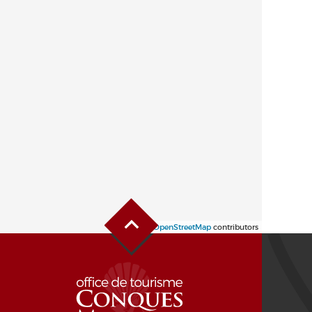
Haut de page
Leaflet
| ©
OpenStreetMap
contributors